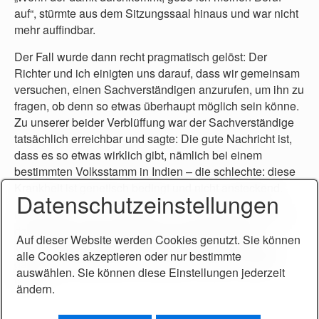
auf“, stürmte aus dem Sitzungssaal hinaus und war nicht
mehr auffindbar.
Der Fall wurde dann recht pragmatisch gelöst: Der
Richter und ich einigten uns darauf, dass wir gemeinsam
versuchen, einen Sachverständigen anzurufen, um ihn zu
fragen, ob denn so etwas überhaupt möglich sein könne.
Zu unserer beider Verblüffung war der Sachverständige
tatsächlich erreichbar und sagte: Die gute Nachricht ist,
dass es so etwas wirklich gibt, nämlich bei einem
bestimmten Volksstamm in Indien – die schlechte: diese
Krankheit ist genetisch bedingt und nicht ansteckend.
Datenschutzeinstellungen
Das Ergebnis war schließlich ein wohlwollendes Urteil,
das sich am unteren Rahmen der sonst üblichen
Auf dieser Website werden Cookies genutzt. Sie können
Verurteilungen gehalten hat. Als der Mandant wieder
alle Cookies akzeptieren oder nur bestimmte
ganz nach Deutschland zurückkam, durfte er wieder
auswählen. Sie können diese Einstellungen jederzeit
fahren.
ändern.