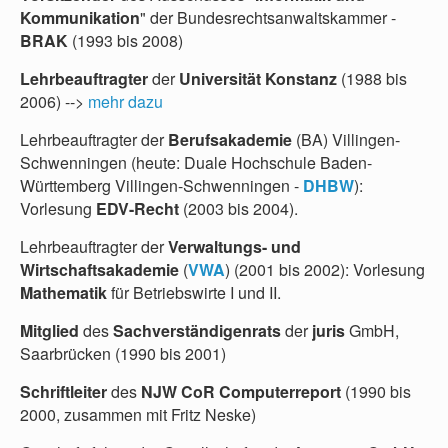
Kommunikation
" der Bundesrechtsanwaltskammer -
BRAK
(1993 bis 2008)
Lehrbeauftragter
der
Universität Konstanz
(1988 bis
2006) -->
mehr dazu
Lehrbeauftragter der
Berufsakademie
(BA) Villingen-
Schwenningen (heute: Duale Hochschule Baden-
Württemberg Villingen-Schwenningen -
DHBW
):
Vorlesung
EDV-Recht
(2003 bis 2004).
Lehrbeauftragter der
Verwaltungs- und
Wirtschaftsakademie
(
VWA
) (2001 bis 2002): Vorlesung
Mathematik
für Betriebswirte I und II.
Mitglied
des
Sachverständigenrats
der
juris
GmbH,
Saarbrücken (1990 bis 2001)
Schriftleiter
des
NJW CoR Computerreport
(1990 bis
2000, zusammen mit Fritz Neske)