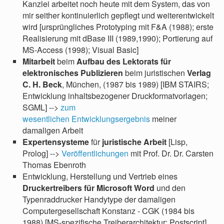
Kanzlei arbeitet noch heute mit dem System, das von
mir seither kontinuierlich gepflegt und weiterentwickelt
wird [ursprüngliches Prototyping mit F&A (1988); erste
Realisierung mit dBase III (1989,1990); Portierung auf
MS-Access (1998); Visual Basic]
Mitarbeit
beim
Aufbau des Lektorats für
elektronisches Publizieren
beim juristischen
Verlag
C. H. Beck
, München, (1987 bis 1989) [IBM STAIRS;
Entwicklung inhaltsbezogener Druckformatvorlagen;
SGML] -->
zum
wesentlichen Entwicklungsergebnis
meiner
damaligen Arbeit
Expertensysteme
für
juristische Arbeit
[Lisp,
Prolog] -->
Veröffentlichungen
mit Prof. Dr. Dr. Carsten
Thomas Ebenroth
Entwicklung, Herstellung und Vertrieb eines
Druckertreibers für Microsoft Word
und den
Typenraddrucker Handytype der damaligen
Computergesellschaft Konstanz - CGK (1984 bis
1988) [MS-spezifische Treiberarchitektur; Postscript]