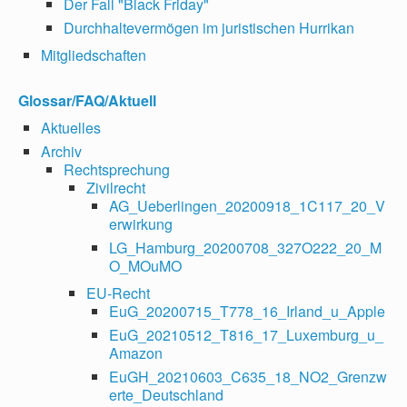
Der Fall "Black Friday"
Durchhaltevermögen im juristischen Hurrikan
Mitgliedschaften
Glossar/FAQ/Aktuell
Aktuelles
Archiv
Rechtsprechung
Zivilrecht
AG_Ueberlingen_20200918_1C117_20_V
erwirkung
LG_Hamburg_20200708_327O222_20_M
O_MOuMO
EU-Recht
EuG_20200715_T778_16_Irland_u_Apple
EuG_20210512_T816_17_Luxemburg_u_
Amazon
EuGH_20210603_C635_18_NO2_Grenzw
erte_Deutschland