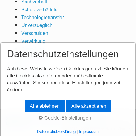
Sachverhalt
Schuldverhältnis
Technologietransfer
Unverzueglich
Verschulden
Verwirkung
Zustellung
Datenschutzeinstellungen
Zustimmung
FAQ
Auf dieser Website werden Cookies genutzt. Sie können
Rechts-Hashtags
alle Cookies akzeptieren oder nur bestimmte
Sitemap
auswählen. Sie können diese Einstellungen jederzeit
ändern.
Alle ablehnen
Alle akzeptieren
Cookie-Einstellungen
Startseite
Kontakt
Impressum
Datenschutz
Philosophie
Meine Arbeit
© 2018 - 2026 Friedrich Helmut Becker
Datenschutzerklärung
|
Impressum