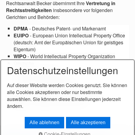
Rechtsanwalt Becker übernimmt Ihre
Vertretung in
Rechtsstreitigkeiten
insbesondere vor folgenden
Gerichten und Behörden:
DPMA
- Deutsches Patent- und Markenamt
EUIPO
- European Union Intellectual Property Office
(deutsch: Amt der Europäischen Union für geistiges
Eigentum)
WIPO
- World Intellectual Property Organization
Deutsche
Datenschutzeinstellungen
AG
- Amtsgerichte,
LG
- Landgerichte und
OLG
- Oberlandesgerichte
Auf dieser Website werden Cookies genutzt. Sie können
alle Cookies akzeptieren oder nur bestimmte
EuG
- Europäisches Gericht erster Instanz
auswählen. Sie können diese Einstellungen jederzeit
EuGH
- Europäischer Gerichtshof
ändern.
Alle ablehnen
Alle akzeptieren
Cookie-Einstellungen
Startseite
Kontakt
Impressum
Datenschutz
Philosophie