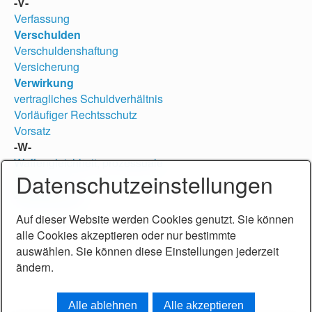
-V-
Verfassung
Verschulden
Verschuldenshaftung
Versicherung
Verwirkung
vertragliches Schuldverhältnis
Vorläufiger Rechtsschutz
Vorsatz
-W-
Waffengleichheit, prozessuale
Datenschutzeinstellungen
-Z-
Zustimmung
Auf dieser Website werden Cookies genutzt. Sie können
alle Cookies akzeptieren oder nur bestimmte
Rechtsanwalt Friedrich Helmut Becker, Steißlingen bei
auswählen. Sie können diese Einstellungen jederzeit
Singen (bis 2017: Konstanz).
ändern.
Alle ablehnen
Alle akzeptieren