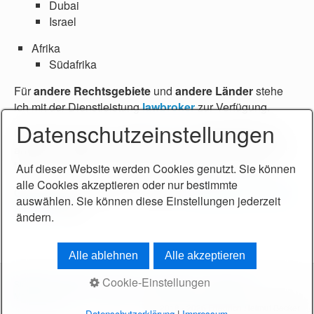
Dubai
Israel
Afrika
Südafrika
Für
andere Rechtsgebiete
und
andere Länder
stehe
ich mit der Dienstleistung
lawbroker
zur Verfügung.
Datenschutzeinstellungen
Umgekehrt stehe ich natürlich auch für
Mandaten aus
anderen Ländern
zur Verfügung, die sich im deutschen
Markt, in der EU und/oder im EWR betätigen wollen.
Auf dieser Website werden Cookies genutzt. Sie können
alle Cookies akzeptieren oder nur bestimmte
Ganz speziell werde ich insoweit für
Mandaten aus der
auswählen. Sie können diese Einstellungen jederzeit
Schweiz
tätig.
ändern.
Alle ablehnen
Alle akzeptieren
Cookie-Einstellungen
Startseite
Kontakt
Impressum
Datenschutz
Philosophie
Meine Arbeit
© 2018 - 2026 Friedrich Helmut Becker
Datenschutzerklärung
|
Impressum