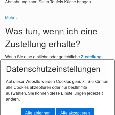
Abmahnung kann Sie in Teufels Küche bringen.
Mehr…
Was tun, wenn ich eine
Zustellung erhalte?
Wenn Sie eine amtliche oder gerichtliche
Zustellung
erhalten, sollten Sie das
in keinem Fall ignorieren
; das
Datenschutzeinstellungen
könnte sonst
schwerwiegende Konsequenzen
haben.
Holen Sie sich Rat ein, falls Sie nicht sicher sind, was zu
tun ist.
Direkt zu meiner Kanzlei
.
Auf dieser Website werden Cookies genutzt. Sie können
alle Cookies akzeptieren oder nur bestimmte
auswählen. Sie können diese Einstellungen jederzeit
Mehr…
ändern.
Alle ablehnen
Alle akzeptieren