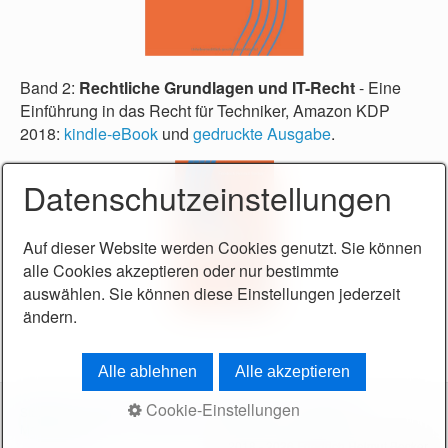
Band 2:
Rechtliche Grundlagen und IT-Recht
- Eine
Einführung in das Recht für Techniker, Amazon KDP
2018:
kindle-eBook
und
gedruckte Ausgabe
.
Datenschutzeinstellungen
Auf dieser Website werden Cookies genutzt. Sie können
alle Cookies akzeptieren oder nur bestimmte
auswählen. Sie können diese Einstellungen jederzeit
ändern.
Alle ablehnen
Alle akzeptieren
Cookie-Einstellungen
Startseite
Kontakt
Impressum
Datenschutz
Philosophie
Meine Arbeit
© 2018 - 2026 Friedrich Helmut Becker