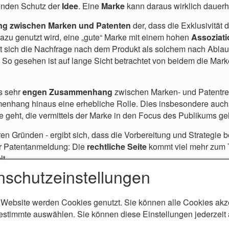
enden Schutz der
Idee
. Eine
Marke
kann daraus wirklich dauer
 zwischen Marken und Patenten
der, dass die Exklusivität
dazu genutzt wird, eine „gute“ Marke mit einem hohen
Assoziati
t sich die Nachfrage nach dem Produkt als solchem nach Ablau
So gesehen ist auf lange Sicht betrachtet von beidem die Marke 
is sehr
engen Zusammenhang
zwischen Marken- und Patentre
enhang hinaus eine erhebliche Rolle. Dies insbesondere auc
 geht, die vermittels der Marke in den Focus des Publikums ge
en Gründen - ergibt sich, dass die Vorbereitung und Strategie
ner Patentanmeldung: Die
rechtliche Seite
kommt viel mehr zum T
lt.
nschutzeinstellungen
 Website werden Cookies genutzt. Sie können alle Cookies akz
nschutz
Philosophie
Meine Arbeit
estimmte auswählen. Sie können diese Einstellungen jederzeit