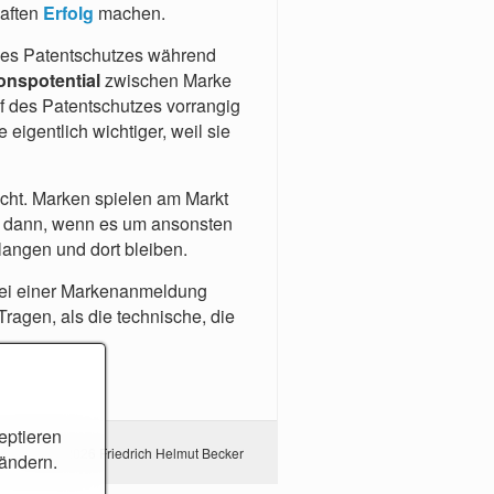
haften
Erfolg
machen.
 des Patentschutzes während
onspotential
zwischen Marke
f des Patentschutzes vorrangig
eigentlich wichtiger, weil sie
cht. Marken spielen am Markt
h dann, wenn es um ansonsten
langen und dort bleiben.
 bei einer Markenanmeldung
ragen, als die technische, die
eptieren
© 2018 - 2026 Friedrich Helmut Becker
 ändern.