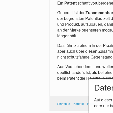
Ein
Patent
schafft vorübergeh
Generell ist der
Zusammenhang
der begrenzten Patentlaufzeit 
und Produkt, aufzubauen, dami
an der Marke orientieren möge. 
länger hält.
Das führt zu einem in der Prax
aber auch über diesen Zusamm
nicht schutzfähige Gegenstände
Aus Vorstehendem - und weiter
deutlich anders ist, als bei ei
beim Patent die Hauptrolle spie
Date
Auf dieser
Startseite
Kontakt
Impressum
Date
oder nur b