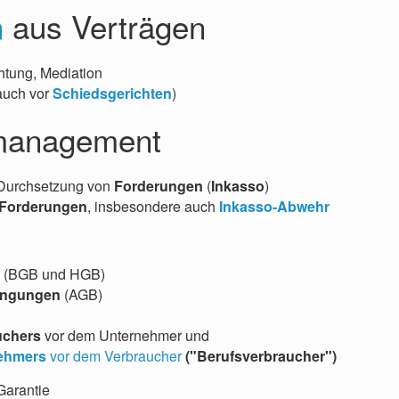
n
aus Verträgen
chtung, Mediation
auch vor
Schiedsgerichten
)
management
Durchsetzung von
Forderungen
(
Inkasso
)
Forderungen
, insbesondere auch
Inkasso-Abwehr
t
(BGB und HGB)
ingungen
(AGB)
uchers
vor dem Unternehmer und
nehmers
vor dem Verbraucher
("Berufsverbraucher")
Garantie