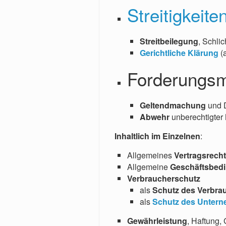
Streitigkeite
Streitbeilegung
, Schli
Gerichtliche Klärung
(
Forderungs
Geltendmachung
und 
Abwehr
unberechtigter
Inhaltlich im Einzelnen
:
Allgemeines
Vertragsrech
Allgemeine
Geschäftsbed
Verbraucherschutz
als
Schutz des Verbra
als
Schutz des Unter
Gewährleistung
, Haftung, 