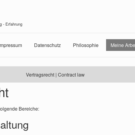
g - Erfahrung
Impressum
Datenschutz
Philosophie
Meine Arbe
Vertragsrecht | Contract law
ht
folgende Bereiche:
taltung